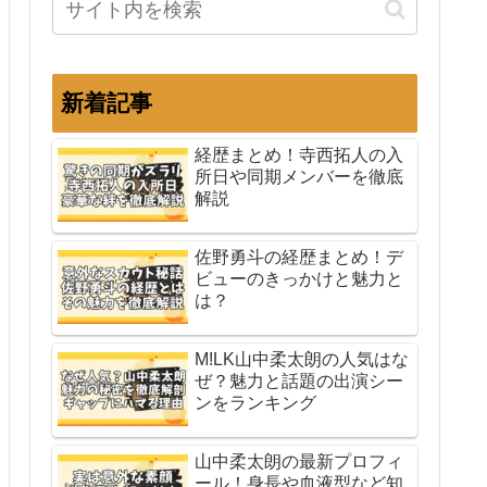
新着記事
経歴まとめ！寺西拓人の入
所日や同期メンバーを徹底
解説
佐野勇斗の経歴まとめ！デ
ビューのきっかけと魅力と
は？
M!LK山中柔太朗の人気はな
ぜ？魅力と話題の出演シー
ンをランキング
山中柔太朗の最新プロフィ
ール！身長や血液型など知