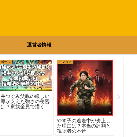
運営者情報
スポーツ
エンタメ
エンタメ
櫻井つぐみ父親の厳しい
指導が支えた強さの秘密
【時系
とは？家族全員で描く栄
の結婚
光への軌跡！
から離
やす子の逃走中が炎上し
た理由は？本当の評判と
視聴者の本音