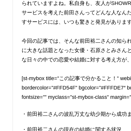
られていますよね。私自身も、友人がSHOW
サービスを考えた前田さんってどんな人なん
すサービスには、いつも驚きと発見がありま
今回の記事では、そんな前田裕二さんの知ら
に大きな話題となった女優・石原さとみさん
な日々の中での恋愛や結婚に対する考え方が
[st-mybox title=”この記事で分かること！” webicon=”
bordercolor=”#FFD54F” bgcolor=”#FFFDE7″ bord
fontsize=”” myclass=”st-mybox-class” margin=
・前田裕二さんの波乱万丈な幼少期から成功
・前田裕二さんの現在の結婚に関する状況