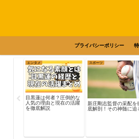
プライバシーポリシー
特
エンタメ
スポーツ
人気？透
目黒蓮は何者？圧倒的な
支持され
人気の理由と現在の活躍
新庄剛志監督の采配を
？
を徹底解説
底解剖！その神髄に迫