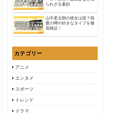
られざる素顔
山中柔太朗の彼女は誰？熱
愛の噂や好きなタイプを徹
底検証！
カテゴリー
アニメ
エンタメ
スポーツ
トレンド
ドラマ