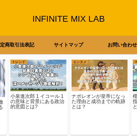
INFINITE MIX LAB
定商取引法表記
サイトマップ
お問い合わせ
トレンド
エンタメ
小泉進次郎 1 イコール 1
ナポレオンが皇帝になっ
の意味と背景にある政治
た理由と成功までの軌跡
徹
的意図とは?
とは？
る