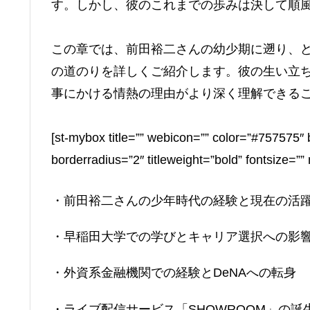
す。しかし、彼のこれまでの歩みは決して順
この章では、前田裕二さんの幼少期に遡り、
の道のりを詳しくご紹介します。彼の生い立
事にかける情熱の理由がより深く理解できる
[st-mybox title=”” webicon=”” color=”#757575″ 
borderradius=”2″ titleweight=”bold” fontsize=”
・前田裕二さんの少年時代の経験と現在の活
・早稲田大学での学びとキャリア選択への影
・外資系金融機関での経験とDeNAへの転身
・ライブ配信サービス「SHOWROOM」の誕