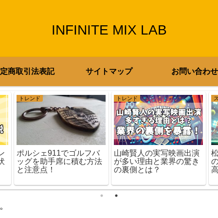
INFINITE MIX LAB
定商取引法表記
サイトマップ
お問い合わせ
トレンド
トレンド
ン
山崎賢人の実写映画出演
ポルシェ911でゴルフバ
伏
が多い理由と業界の驚き
ッグを助手席に積む方法
の裏側とは？
と注意点！
。