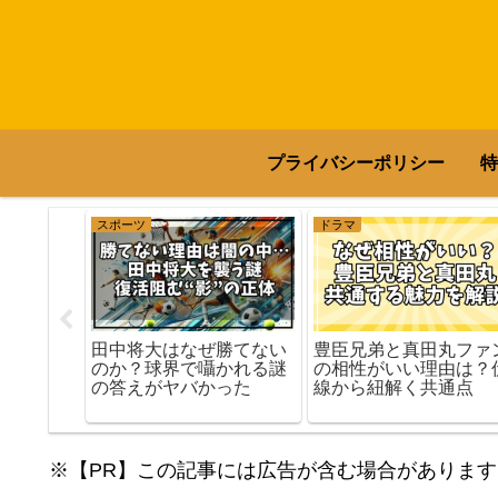
プライバシーポリシー
特
スポーツ
ドラマ
田中将大はなぜ勝てない
豊臣兄弟と真田丸ファ
ミュージ
のか？球界で囁かれる謎
の相性がいい理由は？
25を徹底
の答えがヤバかった
線から紐解く共通点
舞台情報
※【PR】この記事には広告が含む場合があります