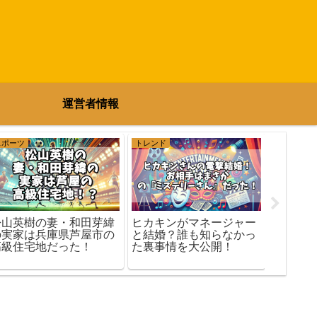
運営者情報
スポーツ
トレンド
エンタメ
下野紘
松山英樹の妻・和田芽緯
ヒカキンがマネージャー
真相や
の実家は兵庫県芦屋市の
と結婚？誰も知らなかっ
ンの葛
高級住宅地だった！
た裏事情を大公開！