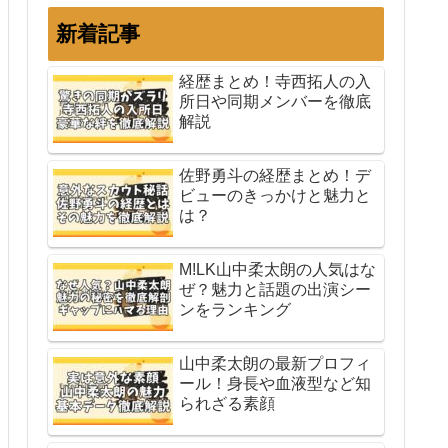
新着記事
経歴まとめ！寺西拓人の入
所日や同期メンバーを徹底
解説
佐野勇斗の経歴まとめ！デ
ビューのきっかけと魅力と
は？
M!LK山中柔太朗の人気はな
ぜ？魅力と話題の出演シー
ンをランキング
山中柔太朗の最新プロフィ
ール！身長や血液型など知
られざる素顔