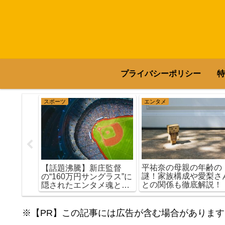
プライバシーポリシー
特
スポーツ
エンタメ
に人気な
とファン
平祐奈の母親の年齢の
【話題沸騰】新庄監督
の真実
謎！家族構成や愛梨さ
の“160万円サングラス”に
との関係も徹底解説！
隠されたエンタメ魂と
は？
※【PR】この記事には広告が含む場合があります