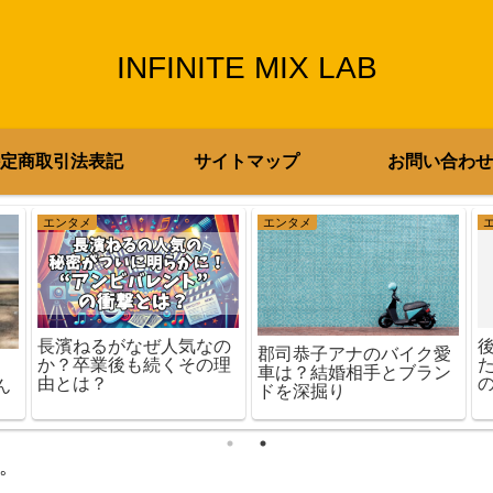
INFINITE MIX LAB
定商取引法表記
サイトマップ
お問い合わせ
エンタメ
エンタメ
長濱ねるがなぜ人気なの
郡司恭子アナのバイク愛
か？卒業後も続くその理
車は？結婚相手とブラン
由とは？
ん
ドを深掘り
。