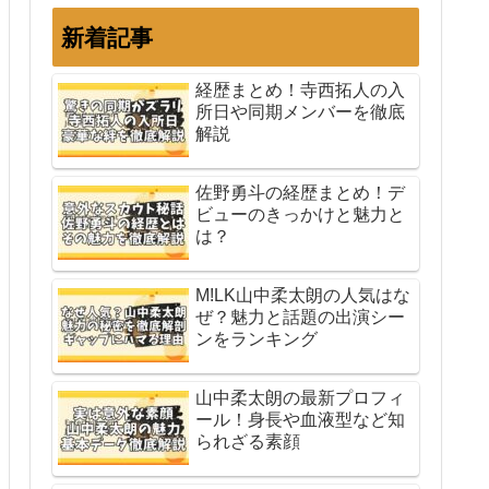
新着記事
経歴まとめ！寺西拓人の入
所日や同期メンバーを徹底
解説
佐野勇斗の経歴まとめ！デ
ビューのきっかけと魅力と
は？
M!LK山中柔太朗の人気はな
ぜ？魅力と話題の出演シー
ンをランキング
山中柔太朗の最新プロフィ
ール！身長や血液型など知
られざる素顔