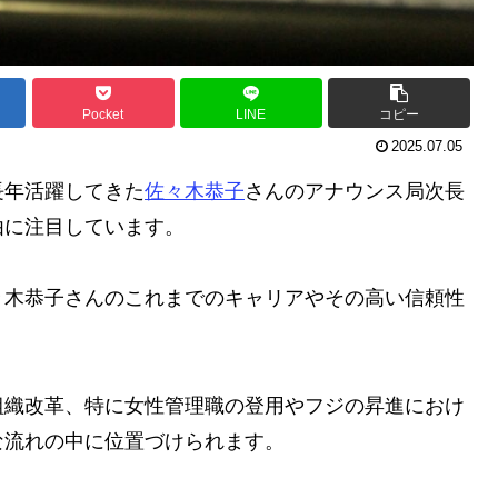
Pocket
LINE
コピー
2025.07.05
長年活躍してきた
佐々木恭子
さんのアナウンス局次長
由に注目しています。
々木恭子さんのこれまでのキャリアやその高い信頼性
組織改革、特に女性管理職の登用やフジの昇進におけ
な流れの中に位置づけられます。