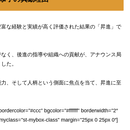
豊富な経験と実績が高く評価された結果の「昇進」で
でなく、後進の指導や組織への貢献が、アナウンス局
ました。
能力、そして人柄という側面に焦点を当て、昇進に至
bordercolor=”#ccc” bgcolor=”#ffffff” borderwidth=”2″
” myclass=”st-mybox-class” margin=”25px 0 25px 0″]