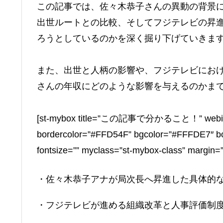
この記事では、佐々木恭子さんの異動の背景
出世ルートとの比較、そしてフジテレビの昇
ろうとしているのかを深く掘り下げていきま
また、出世と人柄の影響や、フジテレビにお
さんの年収にどのような影響を与えるのかま
[st-mybox title=”この記事で分かること！” webicon=”
bordercolor=”#FFD54F” bgcolor=”#FFFDE7″ bord
fontsize=”” myclass=”st-mybox-class” margin=
・佐々木恭子アナが局次長へ昇進した具体的
・フジテレビが進める組織改革と人事評価制