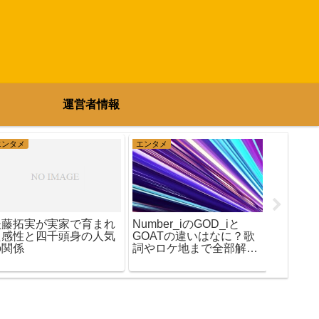
運営者情報
エンタメ
エンタメ
エンタメ
渡辺拓
後藤拓実が実家で育まれ
Number_iのGOD_iと
した理
た感性と四千頭身の人気
GOATの違いはなに？歌
ューへ
の関係
詞やロケ地まで全部解
る!
説！