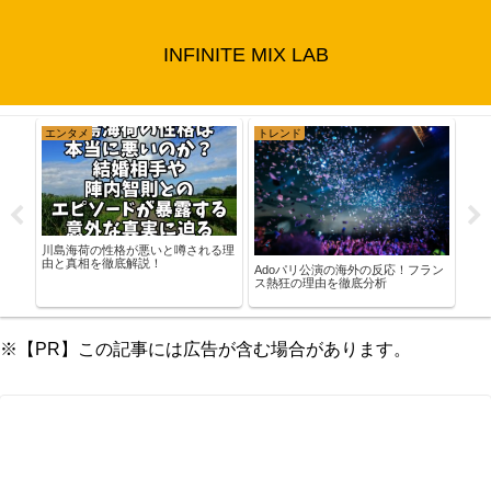
INFINITE MIX LAB
エンタメ
トレンド
ド
は？
川島海荷の性格が悪いと噂される理
絆を
由と真相を徹底解説！
Adoパリ公演の海外の反応！フラン
豊臣
ス熱狂の理由を徹底分析
ラマ
※【PR】この記事には広告が含む場合があります。