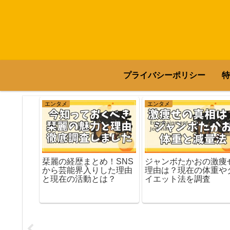
プライバシーポリシー
特
エンタメ
エンタメ
栞麗の経歴まとめ！SNS
ジャンボたかおの激痩
から芸能界入りした理由
理由は？現在の体重や
と現在の活動とは？
イエット法を調査
山盛りニ
ばの絶品
と池田航
シピ