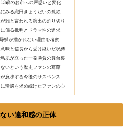
13歳のお市への戸惑いと変化
感にみる織田きょうだいの孤独
証が雑と言われる演出の割り切り
ーに偏る批判とドラマ性の追求
帰蝶が描かれない理由を考察
た意味と信長から受け継いだ呪縛
で鳥肌が立った一発勝負の舞台裏
えないという歴史ファンの葛藤
会が意味する今後のサスペンス
トに帰蝶を求め続けたファンの心
ない違和感の正体