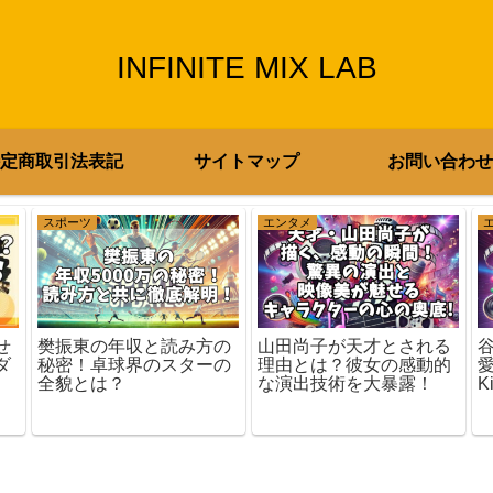
INFINITE MIX LAB
定商取引法表記
サイトマップ
お問い合わせ
スポーツ
エンタメ
樊振東の年収と読み方の
山田尚子が天才とされる
せ
秘密！卓球界のスターの
理由とは？彼女の感動的
ダ
全貌とは？
な演出技術を大暴露！
K