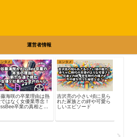
運営者情報
エンタメ
エンタメ
スポーツ
谷藤海咲の卒業理由は熱
吉沢亮の小さい頃に見ら
香川真
愛ではなく女優業専念！
れた家族との絆や可愛ら
い理由
issBee卒業の真相と
しいエピソード
と今後
は？
徹底解