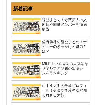
新着記事
経歴まとめ！寺西拓人の入
所日や同期メンバーを徹底
解説
佐野勇斗の経歴まとめ！デ
ビューのきっかけと魅力と
は？
M!LK山中柔太朗の人気はな
ぜ？魅力と話題の出演シー
ンをランキング
山中柔太朗の最新プロフィ
ール！身長や血液型など知
られざる素顔