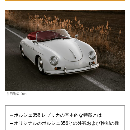
引用元:O-Den
– ポルシェ356 レプリカの基本的な特徴とは
– オリジナルのポルシェ356との外観および性能の違