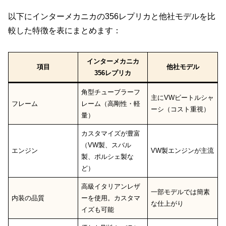
以下にインターメカニカの356レプリカと他社モデルを比
較した特徴を表にまとめます：
インターメカニカ
項目
他社モデル
356レプリカ
角型チューブラーフ
主にVWビートルシャ
フレーム
レーム（高剛性・軽
ーシ（コスト重視）
量）
カスタマイズが豊富
（VW製、スバル
エンジン
VW製エンジンが主流
製、ポルシェ製な
ど）
高級イタリアンレザ
一部モデルでは簡素
内装の品質
ーを使用。カスタマ
な仕上がり
イズも可能