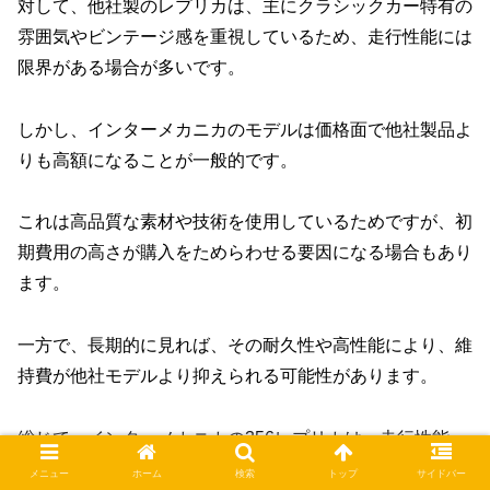
対して、他社製のレプリカは、主にクラシックカー特有の
雰囲気やビンテージ感を重視しているため、走行性能には
限界がある場合が多いです。
しかし、インターメカニカのモデルは価格面で他社製品よ
りも高額になることが一般的です。
これは高品質な素材や技術を使用しているためですが、初
期費用の高さが購入をためらわせる要因になる場合もあり
ます。
一方で、長期的に見れば、その耐久性や高性能により、維
持費が他社モデルより抑えられる可能性があります。
総じて、インターメカニカの356レプリカは、走行性能、
内装品質、カスタマイズ性において他社モデルを上回る製
メニュー
ホーム
検索
トップ
サイドバー