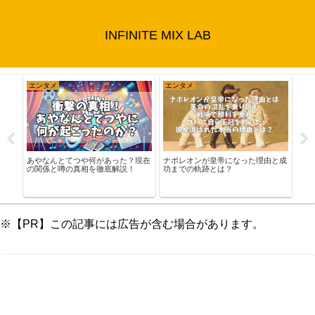
INFINITE MIX LAB
エンタメ
エンタメ
ト
あやなんとてつや何があった？現在
ナポレオンが皇帝になった理由と成
松田
の関係と噂の真相を徹底解説！
功までの軌跡とは？
と評
構成
！
※【PR】この記事には広告が含む場合があります。