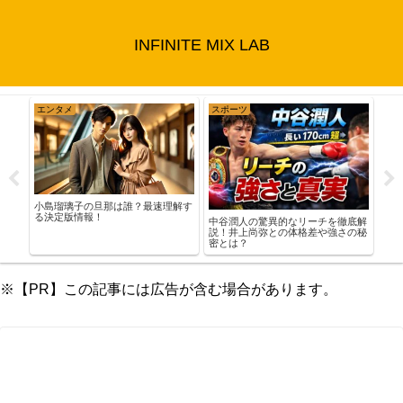
INFINITE MIX LAB
エンタメ
スポーツ
エ
倒的
小島瑠璃子の旦那は誰？最速理解す
を徹
る決定版情報！
中谷潤人の驚異的なリーチを徹底解
小峠
説！井上尚弥との体格差や強さの秘
が気
密とは？
※【PR】この記事には広告が含む場合があります。