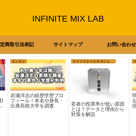
INFINITE MIX LAB
定商取引法表記
サイトマップ
お問い合わせ
エンタメ
ライフスタイル & ガジェット
岩瀬洋志の経歴学歴プロ
フィール！本名や身長・
D
若者の投票率が低い原因
出身高校大学を調査
た
とは？データと理由から
対策を解説