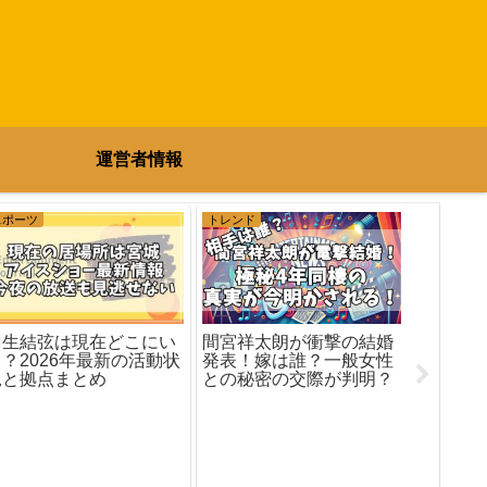
運営者情報
スポーツ
トレンド
エンタメ
羽生結弦は現在どこにい
松村沙
間宮祥太朗が衝撃の結婚
る？2026年最新の活動状
とめ｜
発表！嫁は誰？一般女性
況と拠点まとめ
族を徹
との秘密の交際が判明？