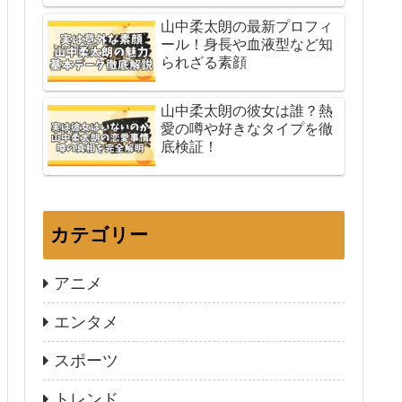
山中柔太朗の最新プロフィ
ール！身長や血液型など知
られざる素顔
山中柔太朗の彼女は誰？熱
愛の噂や好きなタイプを徹
底検証！
カテゴリー
アニメ
エンタメ
スポーツ
トレンド