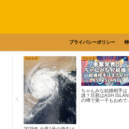
プライバシーポリシー
特
トレンド
トレンド
ちゃんみな結婚相手は
誰？旦那はASH ISLAN
熊本移住
の噂で第一子もおめで
と感動の
も？
る！
2025年 台風1号の発生は