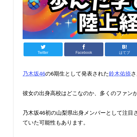
Twitter
Facebook
はてブ
乃木坂46
の6期生として発表された
鈴木佑捺
さ
彼女の出身高校はどこなのか、多くのファン
乃木坂46初の山梨県出身メンバーとして注目
ていた可能性もあります。