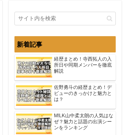
新着記事
経歴まとめ！寺西拓人の入
所日や同期メンバーを徹底
解説
佐野勇斗の経歴まとめ！デ
ビューのきっかけと魅力と
は？
M!LK山中柔太朗の人気はな
ぜ？魅力と話題の出演シー
ンをランキング