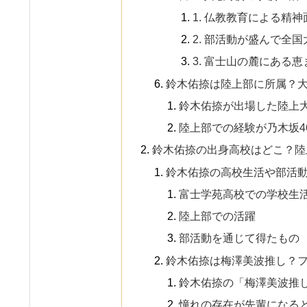
1. 仏教教育による精
2. 部活動が盛んで全
3. 富士山の麓にある
鈴木佑捺は陸上部に所属？
鈴木佑捺が出場した陸上
陸上部での経験が乃木坂4
鈴木佑捺の出身高校はどこ？陸
鈴木佑捺の高校生活や部活
富士学苑高校での学校生
陸上部での活躍
部活動を通じて得たもの
鈴木佑捺は梅澤美波推し？
鈴木佑捺の「梅澤美波推
憧れの存在が先輩になる