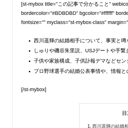
[st-mybox title=”この記事で分かること” webicon=”s
bordercolor=”#BDBDBD” bgcolor=”#ffffff” border
fontsize=”” myclass=”st-mybox-class” margin=
西川遥輝の結婚相手について、事実と噂
しゅりや磯谷朱里説、USJデートや手繋
子供や家族構成、子供訃報デマなどセン
プロ野球選手の結婚公表事情や、情報と
[/st-mybox]
目
西川遥輝の結婚