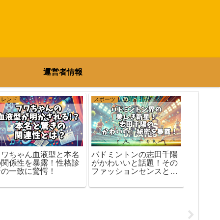
運営者情報
トレンド
スポーツ
スポーツ
フワちゃん血液型と本名
バドミントンの志田千陽
の関係性を暴露！性格診
がかわいいと話題！その
小林陵
断の一致に驚愕！
ファッションセンスと魅
梨沙羅!
力を大公開！
いた決