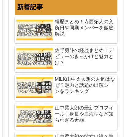
新着記事
経歴まとめ！寺西拓人の入
所日や同期メンバーを徹底
解説
佐野勇斗の経歴まとめ！デ
ビューのきっかけと魅力と
は？
M!LK山中柔太朗の人気はな
ぜ？魅力と話題の出演シー
ンをランキング
山中柔太朗の最新プロフィ
ール！身長や血液型など知
られざる素顔
山中柔太朗の彼女は誰？熱