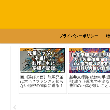
プライバシーポリシー
特
スポーツ
トレンド
西川遥輝と西川龍馬兄弟
新井恵理那 結婚相手(
知り振ら
は本当？ファンさえ知ら
那)誰？正露丸で有名
きで成功
ない秘密の関係に迫る！
曹司の正体が凄いこと
る秘策と
に！