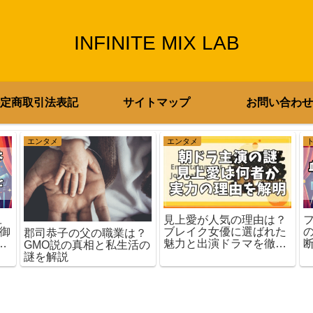
INFINITE MIX LAB
定商取引法表記
サイトマップ
お問い合わせ
エンタメ
エンタメ
旦
見上愛が人気の理由は？
な御
ブレイク女優に選ばれた
郡司恭子の父の職業は？
魅力と出演ドラマを徹底
GMO説の真相と私生活の
検証！
謎を解説