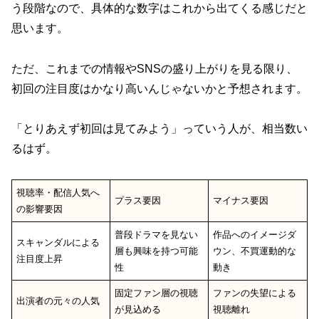
う段階なので、具体的な数字はこれから出てくる感じだと
思います。
ただ、これまでの情報やSNSの盛り上がりを見る限り、
初回の注目度はかなり高いんじゃないかと予想されます。
「とりあえず初回は見てみよう」っていう人が、相当数い
るはず。
視聴率・配信人気へ
プラス要因
マイナス要因
の影響要因
普段ドラマを見ない
作品へのイメージダ
スキャンダルによる
層も興味を持つ可能
ウン、不買運動的な
注目度上昇
性
動き
固定ファン層の視聴
ファンの失望による
出演者の元々の人気
が見込める
視聴離れ