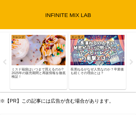
INFINITE MIX LAB
エンタメ
エンタメ
袋はいつまで買えるのか?
長濱ねるがなぜ人気なのか？卒業後
年の販売期間と再販情報を徹底
も続くその理由とは？
花田優一の収入はど
も売れてないのに年
※【PR】この記事には広告が含む場合があります。