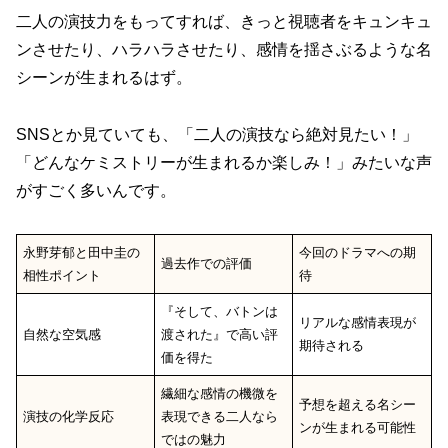
二人の演技力をもってすれば、きっと視聴者をキュンキュ
ンさせたり、ハラハラさせたり、感情を揺さぶるような名
シーンが生まれるはず。
SNSとか見ていても、「二人の演技なら絶対見たい！」
「どんなケミストリーが生まれるか楽しみ！」みたいな声
がすごく多いんです。
永野芽郁と田中圭の
今回のドラマへの期
過去作での評価
相性ポイント
待
『そして、バトンは
リアルな感情表現が
自然な空気感
渡された』で高い評
期待される
価を得た
繊細な感情の機微を
予想を超える名シー
演技の化学反応
表現できる二人なら
ンが生まれる可能性
ではの魅力