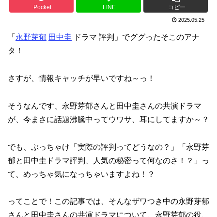
Pocket
LINE
コピー
2025.05.25
「
永野芽郁
田中圭
ドラマ 評判」でググったそこのアナ
タ！
さすが、情報キャッチが早いですね～っ！
そうなんです、永野芽郁さんと田中圭さんの共演ドラマ
が、今まさに話題沸騰中ってウワサ、耳にしてますか～？
でも、ぶっちゃけ「実際の評判ってどうなの？」「永野芽
郁と田中圭ドラマ評判、人気の秘密って何なのさ！？」っ
て、めっちゃ気になっちゃいますよね！？
ってことで！この記事では、そんなザワつき中の永野芽郁
さんと田中圭さんの共演ドラマについて、永野芽郁の役、