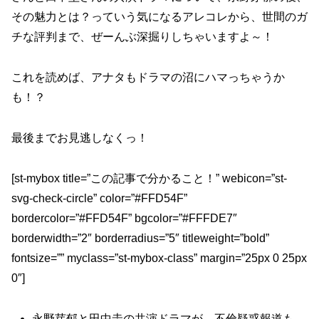
その魅力とは？っていう気になるアレコレから、世間のガ
チな評判まで、ぜーんぶ深掘りしちゃいますよ～！
これを読めば、アナタもドラマの沼にハマっちゃうか
も！？
最後までお見逃しなくっ！
[st-mybox title=”この記事で分かること！” webicon=”st-
svg-check-circle” color=”#FFD54F”
bordercolor=”#FFD54F” bgcolor=”#FFFDE7″
borderwidth=”2″ borderradius=”5″ titleweight=”bold”
fontsize=”” myclass=”st-mybox-class” margin=”25px 0 25px
0″]
永野芽郁と田中圭の共演ドラマが、不倫疑惑報道も