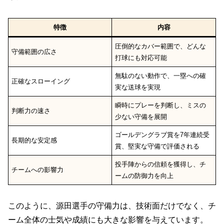
特徴
内容
圧倒的なカバー範囲で、どんな
守備範囲の広さ
打球にも対応可能
無駄のない動作で、一塁への確
正確なスローイング
実な送球を実現
瞬時にプレーを判断し、ミスの
判断力の速さ
少ない守備を展開
ゴールデングラブ賞を7年連続受
長期的な安定感
賞、堅実な守備で評価される
投手陣からの信頼を獲得し、チ
チームへの影響力
ームの防御力を向上
このように、源田選手の守備力は、技術面だけでなく、チ
ーム全体の士気や成績にも大きな影響を与えています。