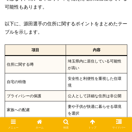
可能性もあります。
以下に、源田選手の住所に関するポイントをまとめたテー
ブルを示します。
項目
内容
埼玉県内に居住している可能性
住所に関する噂
が高い
安全性と利便性を重視した住環
自宅の特徴
境
プライバシーの保護
公人として詳細な住所は非公開
妻や子供が快適に暮らせる環境
家族への配慮
を選択
練習場や試合会場へのアクセス
メニュー
ホーム
検索
トップ
サイドバー
チームとの距離
が良好な立地を選んでいる可能