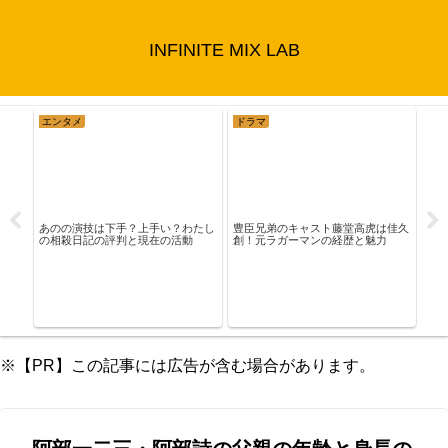
INFINITE MIX LAB
エンタメ
ドラマ
エ
由…
豊臣兄弟のキャスト藤堂高虎は佳久
あのの演技は下手？上手い？わたし
創！元ラガーマンの経歴と魅力
の相殺日記の評判と現在の活動
目黒
の学
※【PR】この記事には広告が含む場合があります。