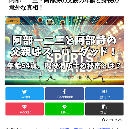
阿部一二三・阿部詩の父親の年齢と身長の
意外な真相！
スポーツ
Twitter
Facebook
はてブ
Pocket
LINE
コピー
2024.07.25