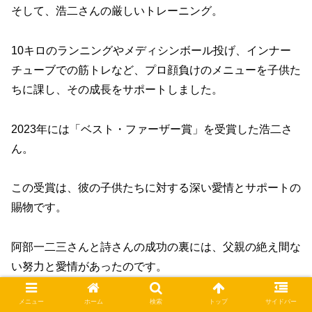
そして、浩二さんの厳しいトレーニング。
10キロのランニングやメディシンボール投げ、インナー
チューブでの筋トレなど、プロ顔負けのメニューを子供た
ちに課し、その成長をサポートしました。
2023年には「ベスト・ファーザー賞」を受賞した浩二さ
ん。
この受賞は、彼の子供たちに対する深い愛情とサポートの
賜物です。
阿部一二三さんと詩さんの成功の裏には、父親の絶え間な
い努力と愛情があったのです。
メニュー
ホーム
検索
トップ
サイドバー
イケメンであり、現役の消防士、そして優れたトレーナー