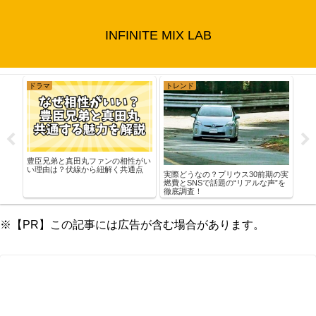
INFINITE MIX LAB
トレンド
エンタメ
相性がい
福地桃子（現在・身長・年齢）徹底
共通点
解説！実力派俳優の素顔と魅力
実際どうなの？プリウス30前期の実
燃費とSNSで話題の“リアルな声”を
徹底調査！
※【PR】この記事には広告が含む場合があります。