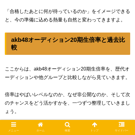
「合格したあとに何が待っているのか」をイメージできる
と、今の準備に込める熱量も自然と変わってきますよ。
akb48オーディション20期生倍率と過去比
較
ここからは、akb48オーディション20期生倍率を、歴代オ
ーディションや他グループと比較しながら見ていきます。
倍率はやばいレベルなのか、なぜ非公開なのか、そして次
のチャンスをどう活かすかを、一つずつ整理していきまし
ょう。
数字を追いかけるだけでなく、「この数字をどう解釈する
メニュー
ホーム
検索
トップ
サイドバー