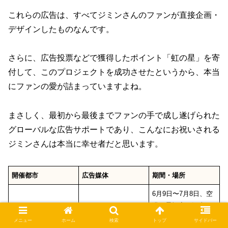
これらの広告は、すべてジミンさんのファンが直接企画・
デザインしたものなんです。
さらに、広告投票などで獲得したポイント「虹の星」を寄
付して、このプロジェクトを成功させたというから、本当
にファンの愛が詰まっていますよね。
まさしく、最初から最後までファンの手で成し遂げられた
グローバルな広告サポートであり、こんなにお祝いされる
ジミンさんは本当に幸せ者だと思います。
開催都市
広告媒体
期間・場所
6月9日〜7月8日、空
港、景福宮、江南、
ソウル
Kシティツアーバス
蚕室、漢江など主要
メニュー
ホーム
検索
トップ
サイドバー