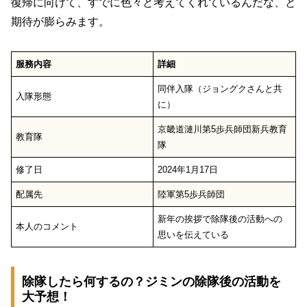
復帰に向けて、すでに色々と考えてくれているんだな、と
期待が膨らみます。
服務内容
詳細
同伴入隊（ジョングクさんと共
入隊形態
に）
京畿道漣川第5歩兵師団新兵教育
教育隊
隊
修了日
2024年1月17日
配属先
陸軍第5歩兵師団
新年の挨拶で除隊後の活動への
本人のコメント
思いを伝えている
除隊したら何するの？ジミンの除隊後の活動を
大予想！