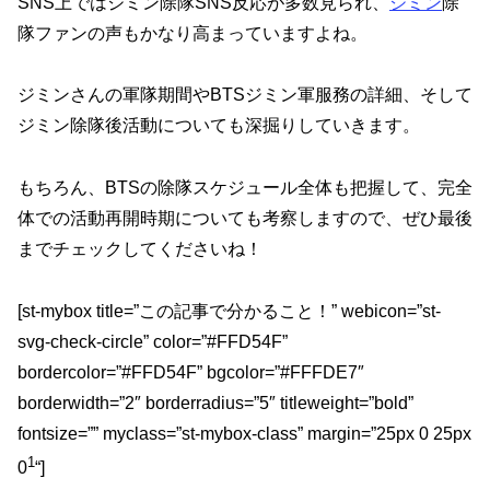
SNS上ではジミン除隊SNS反応が多数見られ、
ジミン
除
隊ファンの声もかなり高まっていますよね。
ジミンさんの軍隊期間やBTSジミン軍服務の詳細、そして
ジミン除隊後活動についても深掘りしていきます。
もちろん、BTSの除隊スケジュール全体も把握して、完全
体での活動再開時期についても考察しますので、ぜひ最後
までチェックしてくださいね！
[st-mybox title=”この記事で分かること！” webicon=”st-
svg-
check-circle” color=”#FFD54F”
bordercolor=”#FFD54F” bgcolor=”#FFFDE7″
borderwidth=”2″ borderradius=”5″ titleweight=”bold”
fontsize=”” myclass=”st-mybox-class” margin=”25px 0 25px
1
0
“]