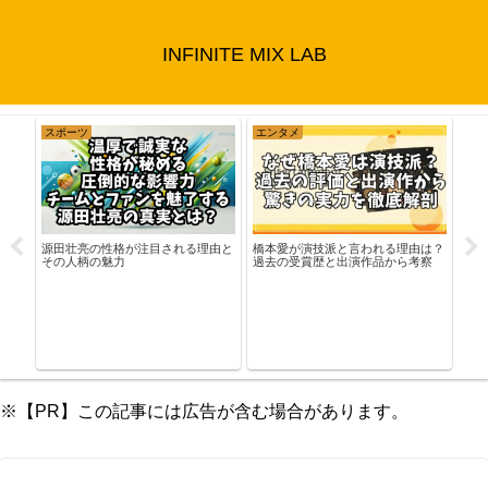
INFINITE MIX LAB
スポーツ
エンタメ
エ
に与
源田壮亮の性格が注目される理由と
岡田
橋本愛が演技派と言われる理由は？
！
その人柄の魅力
を詳
過去の受賞歴と出演作品から考察
※【PR】この記事には広告が含む場合があります。