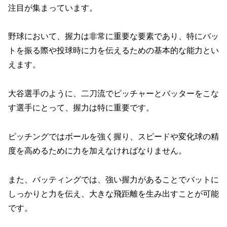
注目が集まっています。
野球において、握力は非常に重要な要素であり、特にバッ
トを振る際や投球時に力を伝えるための基本的な能力とい
えます。
大谷選手のように、二刀流でピッチャーとバッターをこな
す選手にとって、握力は特に重要です。
ピッチングではボールを強く握り、スピードや変化球の精
度を高めるために力を加えなければなりません。
また、バッティングでは、強い握力があることでバットに
しっかりと力を伝え、大きな飛距離を生み出すことが可能
です。