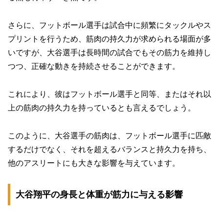
さらに、フットボール選手は試合中に頻繁にタックルやス
プリントを行うため、筋肉の持久力が求められる場面が多
いですが、大谷選手は長時間の試合でもその筋力を維持し
つつ、正確な動きを持続させることができます。
これにより、彼はフットボール選手と同等、またはそれ以
上の筋肉の持久力を持っているとも言えるでしょう。
このように、大谷選手の筋肉は、フットボール選手に匹敵
するだけでなく、それを超えるバランスと持久力を持ち、
他のアスリートにも大きな影響を与えています。
大谷翔平の身長と体重が筋力に与える影響