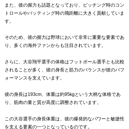
また、彼の握力も話題となっており、ピッチング時のコン
トロールやバッティング時の飛距離に大きく貢献していま
す。
そのため、彼の握力は野球において非常に重要な要素であ
り、多くの海外ファンからも注目されています。
さらに、大谷翔平選手の体格はフットボール選手とも比較
されることが多く、彼の身長と筋力のバランスが彼のパフ
ォーマンスを支えています。
彼の身長は193cm、体重は約95kgという大柄な体格であ
り、筋肉の量と質が高度に調整されています。
この大谷選手の身長体重は、彼の爆発的なパワーと敏捷性
を支える要素の一つとなっているのです。