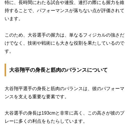
特に、長時間にわたる試合や連投、連打の際にも握力を維
持することで、パフォーマンスが落ちない点が評価されて
います。
このため、大谷選手の握力は、単なるフィジカルの強さだ
けでなく、技術や戦術にも大きな役割を果たしているので
す。
大谷翔平の身長と筋肉のバランスについて
大谷翔平選手の身長と筋肉のバランスは、彼のパフォーマ
ンスを支える重要な要素です。
大谷選手の身長は193cmと非常に高く、この高さが彼のプ
レーに多くの利点をもたらしています。