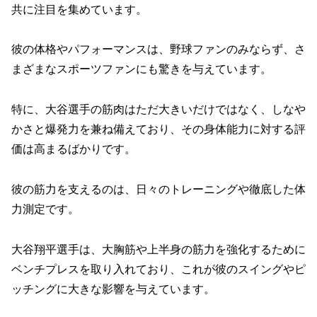
共に注目を集めています。
彼の体格やパフォーマンスは、野球ファンのみならず、さ
まざまなスポーツファンにも驚きを与えています。
特に、大谷選手の筋肉はただ大きいだけではなく、しなや
かさと爆発力を兼ね備えており、その身体能力に対する評
価は高まるばかりです。
彼の筋力を支えるのは、日々のトレーニングや徹底した体
力測定です。
大谷翔平選手は、大胸筋や上半身の筋力を強化するために
ベンチプレスを取り入れており、これが彼のスイングやピ
ッチングに大きな影響を与えています。