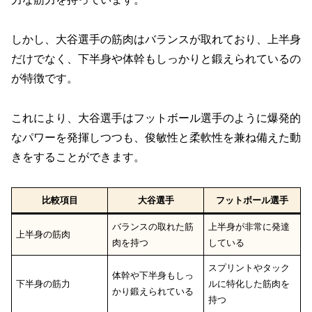
しかし、大谷選手の筋肉はバランスが取れており、上半身
だけでなく、下半身や体幹もしっかりと鍛えられているの
が特徴です。
これにより、大谷選手はフットボール選手のように爆発的
なパワーを発揮しつつも、俊敏性と柔軟性を兼ね備えた動
きをすることができます。
比較項目
大谷選手
フットボール選手
バランスの取れた筋
上半身が非常に発達
上半身の筋肉
肉を持つ
している
スプリントやタック
体幹や下半身もしっ
下半身の筋力
ルに特化した筋肉を
かり鍛えられている
持つ