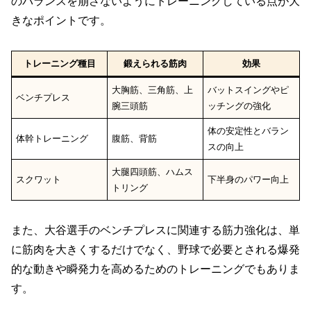
のバランスを崩さないようにトレーニングしている点が大
きなポイントです。
トレーニング種目
鍛えられる筋肉
効果
大胸筋、三角筋、上
バットスイングやピ
ベンチプレス
腕三頭筋
ッチングの強化
体の安定性とバラン
体幹トレーニング
腹筋、背筋
スの向上
大腿四頭筋、ハムス
スクワット
下半身のパワー向上
トリング
また、大谷選手のベンチプレスに関連する筋力強化は、単
に筋肉を大きくするだけでなく、野球で必要とされる爆発
的な動きや瞬発力を高めるためのトレーニングでもありま
す。