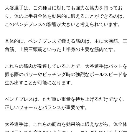
大谷選手は、この種目に対しても強力な筋力を持ってお
り、体の上半身全体を効果的に鍛えることができるのは、
このベンチプレスの影響が大きいと考えられています。
具体的に、ベンチプレスで鍛える筋肉は、主に大胸筋、三
角筋、上腕三頭筋といった上半身の主要な筋肉です。
これらの筋肉が発達していることで、大谷選手はバットを
振る際のパワーやピッチング時の強烈なボールスピードを
生み出すことが可能になります。
ベンチプレスは、ただ重い重量を持ち上げるだけでなく、
正しいフォームとバランスが重要です。
大谷選手は、これらの筋肉を効果的に鍛えながら、体全体