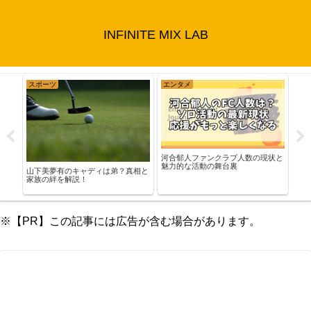
INFINITE MIX LAB
スポーツ
エンタメ
ライ
河合郁人ファンクラブ人数の現状と
結婚
将来
魅力的な活動の舞台裏
見！
山下美夢有のキャディは弟？真相と
家族の絆を解説！
※【PR】この記事には広告が含む場合があります。