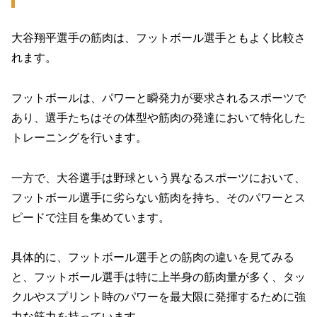
大谷翔平選手の筋肉は、フットボール選手ともよく比較さ
れます。
フットボールは、パワーと瞬発力が要求されるスポーツで
あり、選手たちはその体型や筋肉の発達において特化した
トレーニングを行います。
一方で、大谷選手は野球という異なるスポーツにおいて、
フットボール選手に劣らない筋肉を持ち、そのパワーとス
ピードで注目を集めています。
具体的に、フットボール選手との筋肉の違いを見てみる
と、フットボール選手は特に上半身の筋肉量が多く、タッ
クルやスプリント時のパワーを最大限に発揮するために強
力な筋力を持っています。