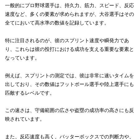
一般的にプロ野球選手は、持久力、筋力、スピード、反応
速度など、多くの要素が求められますが、大谷選手はその
全てにおいて高水準の数値を記録しています。
特に注目されるのが、彼のスプリント速度や瞬発力であ
り、これらは彼の投打における成功を支える重要な要素と
なっています。
例えば、スプリントの測定では、彼は非常に速いタイムを
出しており、その数値はフットボール選手や陸上選手にも
匹敵するレベルです。
この速さは、守備範囲の広さや盗塁の成功率の高さにも反
映されています。
また、反応速度も高く、バッターボックスでの判断力や、