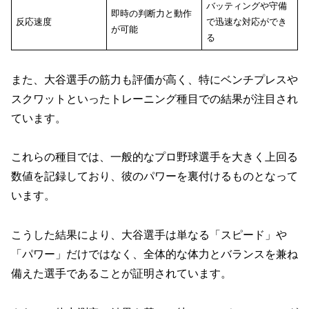
バッティングや守備
即時の判断力と動作
反応速度
で迅速な対応ができ
が可能
る
また、大谷選手の筋力も評価が高く、特にベンチプレスや
スクワットといったトレーニング種目での結果が注目され
ています。
これらの種目では、一般的なプロ野球選手を大きく上回る
数値を記録しており、彼のパワーを裏付けるものとなって
います。
こうした結果により、大谷選手は単なる「スピード」や
「パワー」だけではなく、全体的な体力とバランスを兼ね
備えた選手であることが証明されています。