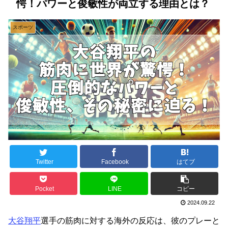
愕！パワーと俊敏性が両立する理由とは？
スポーツ
Twitter
Facebook
はてブ
Pocket
LINE
コピー
2024.09.22
大谷翔平
選手の筋肉に対する海外の反応は、彼のプレーと