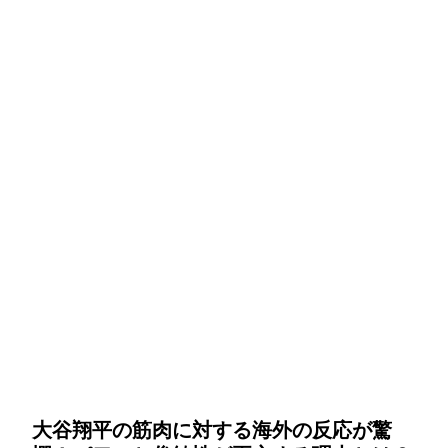
大谷翔平の筋肉に対する海外の反応が驚