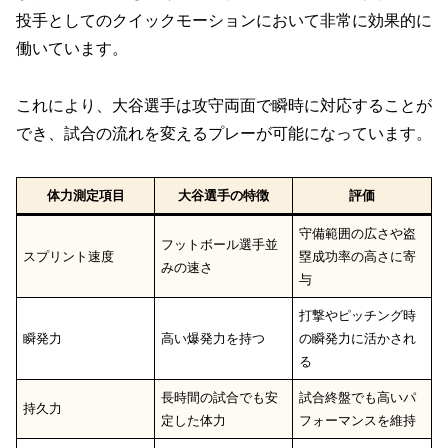
投手としてのクイックモーションにおいて非常に効果的に
働いています。
これにより、大谷選手は攻守両面で瞬時に対応することが
でき、試合の流れを変えるプレーが可能になっています。
体力測定項目
大谷選手の特徴
評価
守備範囲の広さや盗
フットボール選手並
スプリント速度
塁成功率の高さに寄
みの速さ
与
打撃やピッチング時
瞬発力
高い爆発力を持つ
の瞬発力に活かされ
る
長時間の試合でも安
試合終盤でも高いパ
持久力
定した体力
フォーマンスを維持