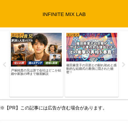
INFINITE MIX LAB
エンタメ
エンタメ
ト
篠田麻里子の旦那との馴れ初めと感
ハリ
動的な結婚式の裏側に隠された秘
マ時
彼女
戸塚純貴の兄は誰で会社はどこか結
密！
由
婚や家族の噂まで徹底解説
※【PR】この記事には広告が含む場合があります。