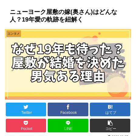
ニューヨーク屋敷の嫁(奥さん)はどんな
人？19年愛の軌跡を紐解く
エンタメ
Twitter
Facebook
はてブ
Pocket
LINE
コピー