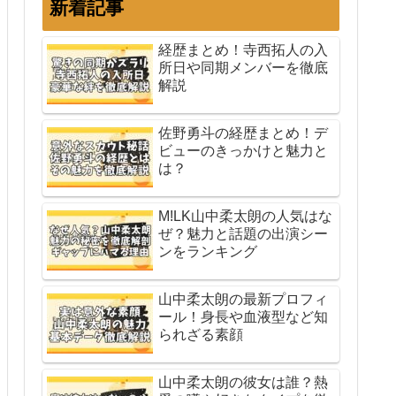
新着記事
経歴まとめ！寺西拓人の入
所日や同期メンバーを徹底
解説
佐野勇斗の経歴まとめ！デ
ビューのきっかけと魅力と
は？
M!LK山中柔太朗の人気はな
ぜ？魅力と話題の出演シー
ンをランキング
山中柔太朗の最新プロフィ
ール！身長や血液型など知
られざる素顔
山中柔太朗の彼女は誰？熱