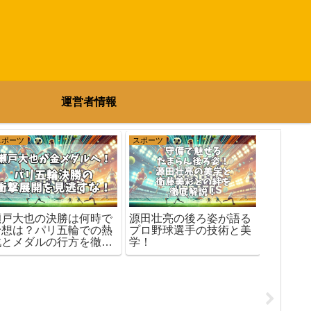
運営者情報
スポーツ
スポーツ
スポーツ
瀬戸大也の決勝は何時で
源田壮亮の後ろ姿が語る
平野歩
予想は？パリ五輪での熱
プロ野球選手の技術と美
ら？ス
戦とメダルの行方を徹底
学！
など驚
分析！
解説