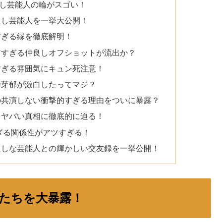
し芸能人の輪がスゴい！
良し芸能人を一挙大公開！
すぎる縁を徹底解明！
アすぎる仲良しオフショットが流出か？
すぎる雰囲気にキュン死注意！
野芽郁が激白したってマジ？
の共演しない衝撃的すぎる理由をついに暴露？
るヤバい真相に徹底的に迫る！
すぎる関係性がアツすぎる！
良しな芸能人との輝かしい交友録を一挙公開！
たちを大暴露！