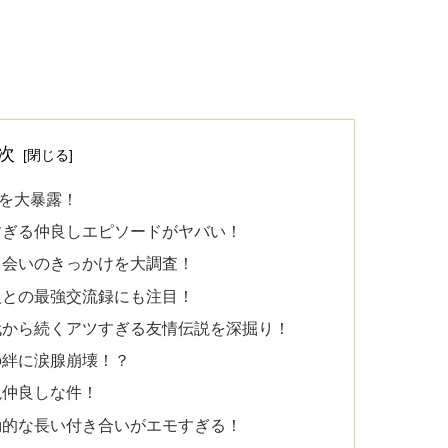
次
を大暴露！
すぎる仲良しエピソードがヤバい！
出会いのきっかけを大調査！
人との最強交流録にも注目！
代から続くアツすぎる友情伝説を深掘り！
の絆に涙腺崩壊！？
絶仲良しな件！
動的な長い付き合いがエモすぎる！