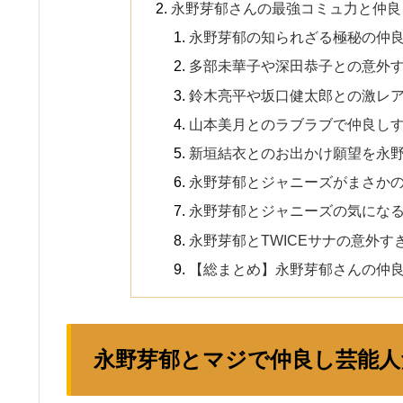
永野芽郁さんの最強コミュ力と仲良
永野芽郁の知られざる極秘の仲
多部未華子や深田恭子との意外
鈴木亮平や坂口健太郎との激レ
山本美月とのラブラブで仲良し
新垣結衣とのお出かけ願望を永
永野芽郁とジャニーズがまさか
永野芽郁とジャニーズの気にな
永野芽郁とTWICEサナの意外
【総まとめ】永野芽郁さんの仲
永野芽郁とマジで仲良し芸能人