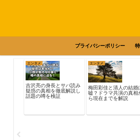
プライバシーポリシー
特
エンタメ
エンタメ
吉沢亮の身長とサバ読み
梅田彩佳と清人の結婚
疑惑の真相を徹底解説し
嘘？ドラマ共演の真相
話題の噂を検証
ら現在までを解説
親はどん
ドや家族
説！