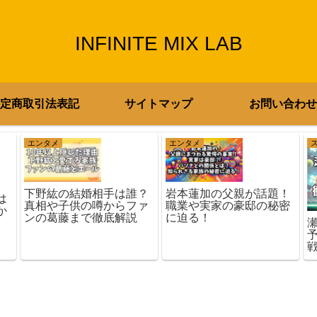
INFINITE MIX LAB
定商取引法表記
サイトマップ
お問い合わせ
エンタメ
エンタメ
下野紘の結婚相手は誰？
岩本蓮加の父親が話題！
は
真相や子供の噂からファ
職業や実家の豪邸の秘密
か
ンの葛藤まで徹底解説
に迫る！