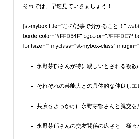
それでは、早速見ていきましょう！
[st-mybox title=”この記事で分かること！” webicon=”
bordercolor=”#FFD54F” bgcolor=”#FFFDE7″ bord
fontsize=”” myclass=”st-mybox-class” margin=
永野芽郁さんが特に親しいとされる複数
それぞれの芸能人との具体的な仲良しエ
共演をきっかけに永野芽郁さんと親交を
永野芽郁さんの交友関係の広さと、様々