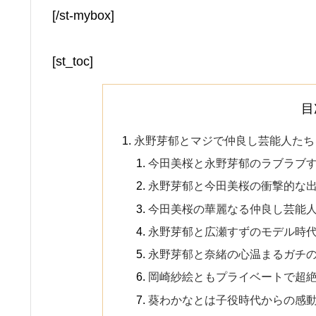
[/st-mybox]
[st_toc]
目
永野芽郁とマジで仲良し芸能人たち
今田美桜と永野芽郁のラブラブ
永野芽郁と今田美桜の衝撃的な
今田美桜の華麗なる仲良し芸能
永野芽郁と広瀬すずのモデル時
永野芽郁と奈緒の心温まるガチ
岡崎紗絵ともプライベートで超
葵わかなとは子役時代からの感