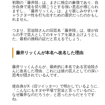
初期の「藤井陸」は、まさに独立の象徴であり、自
分自身で道を切り開こうとする強い意志が感じられ
ますし、「藤井リッくん」は、より親しみやすいキ
ャラクター性を打ち出すための選択だったのかもし
れません。
つまり、宮迫陸さんの旧芸名「藤井陸」は、彼が自
らの手で芸人としてのキャリアを築き上げようとし
た、最初の挑戦の証だと言えるでしょう。
藤井リッくんが本名へ改名した理由
藤井リッくんさんが、最終的に本名である宮迫陸さ
んに改名した理由、これには彼の芸人としての深い
思考が隠されているんです。
彼自身がX（旧ツイッター）で明かしているように、
「こんなにもネタや平場で宮迫と言っているのに、
なぜ藤井なのだろうか」と思ったからだそうです
ね。