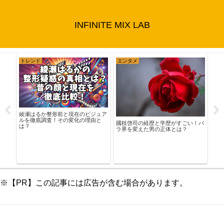
INFINITE MIX LAB
トレンド
エンタメ
ス
オイ
の予
綾瀬はるか整形前と現在のビジュア
公表
ルを徹底調査！その変化の理由と
國枝啓司の経歴と学歴がすごい！バ
は？
ラ界を変えた男の正体とは？
※【PR】この記事には広告が含む場合があります。