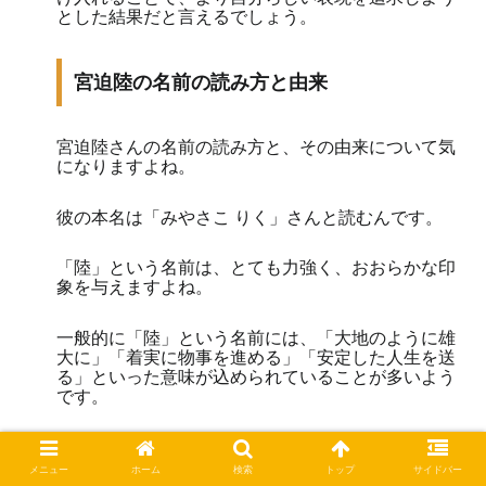
とした結果だと言えるでしょう。
宮迫陸の名前の読み方と由来
宮迫陸さんの名前の読み方と、その由来について気
になりますよね。
彼の本名は「みやさこ りく」さんと読むんです。
「陸」という名前は、とても力強く、おおらかな印
象を与えますよね。
一般的に「陸」という名前には、「大地のように雄
大に」「着実に物事を進める」「安定した人生を送
る」といった意味が込められていることが多いよう
です。
ご両親がどのような願いを込めてこの名前を付けた
のか、想像するだけでも素敵なことだと感じます。
メニュー
ホーム
検索
トップ
サイドバー