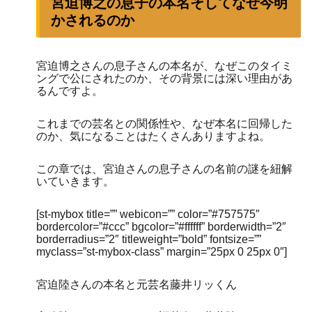
宮迫博之の息子の本名そしてなぜ今明
かされるのか
宮迫博之さんの息子さんの本名が、なぜこのタイミ
ングで公にされたのか、その背景には深い理由があ
るんですよ。
これまでの芸名との関係性や、なぜ本名に回帰した
のか、気になることはたくさんありますよね。
この章では、宮迫さんの息子さんの名前の謎を紐解
いていきます。
[st-mybox title=”” webicon=”” color=”#757575″
bordercolor=”#ccc” bgcolor=”#ffffff” borderwidth=”2″
borderradius=”2″ titleweight=”bold” fontsize=””
myclass=”st-mybox-class” margin=”25px 0 25px 0″]
宮迫陸さんの本名と元芸名藤井リッくん