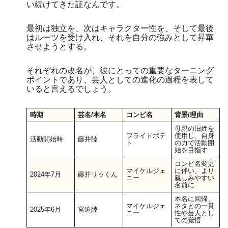
い続けてきた証なんです。
最初は独立を、次はキャラクター性を、そして最後
はルーツを受け入れ、それを自分の強みとして昇華
させようとする。
それぞれの改名が、彼にとっての重要なターニング
ポイントであり、芸人としての進化の過程を表して
いると言えるでしょう。
時期
芸名/本名
コンビ名
背景/理由
母親の旧姓を
フライドポテ
使用し、自身
活動開始時
藤井陸
ト
の力で活動開
始を目指す
コンビ名変更
マイケルジェ
に伴い、より
2024年7月
藤井リッくん
ニー
親しみやすい
名前に
本名に回帰、
マイケルジェ
ネタとの一貫
2025年6月
宮迫陸
ニー
性や芸人とし
ての覚悟