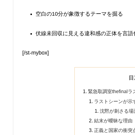
空白の10分が象徴するテーマを掘る
伏線未回収に見える違和感の正体を言語
[/st-mybox]
目
緊急取調室thefina
ラストシーンが示
沈黙が刺さる場
結末が曖昧な理由
正義と国家の衝突