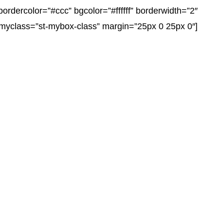
bordercolor=”#ccc” bgcolor=”#ffffff” borderwidth=”2″
” myclass=”st-mybox-class” margin=”25px 0 25px 0″]