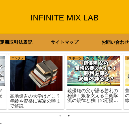
INFINITE MIX LAB
定商取引法表記
サイトマップ
お問い合わせ
エンタメ
スポーツ
？
鏡優翔の父が語る勝利の
そ
秘訣！娘を支える自衛隊
高地優吾の大学はどこ？
流の規律と独自の応援ス
年齢や資格に実家の噂ま
タイルとは？
で解説
。