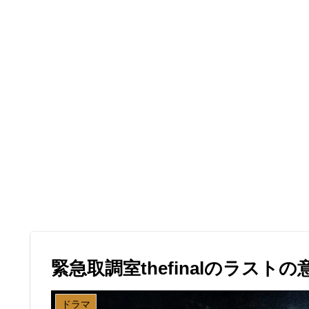
緊急取調室thefinalのラス
ドラマ