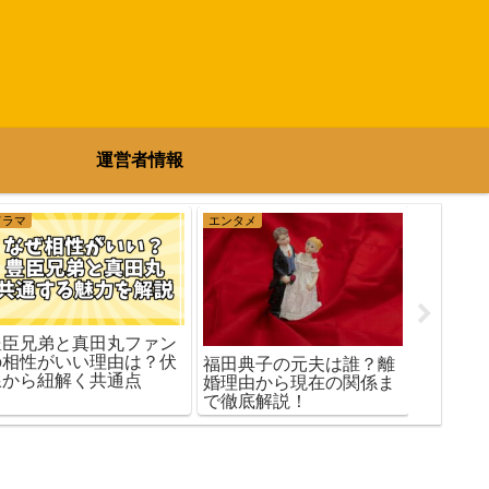
運営者情報
ドラマ
エンタメ
エンタメ
豊臣兄弟と真田丸ファン
の相性がいい理由は？伏
福田典子の元夫は誰？離
ヒカル
線から紐解く共通点
婚理由から現在の関係ま
度は？
で徹底解説！
を徹底