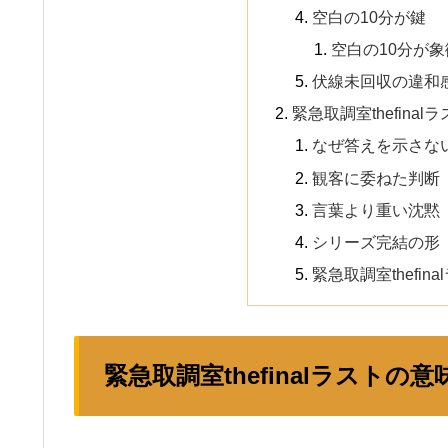
空白の10分が鍵
空白の10分が
伏線未回収の違和
緊急取調室thefina
なぜ答えを示さな
観客に委ねた判断
言葉より重い沈黙
シリーズ完結の形
緊急取調室thefi
緊急取調室thefinalラストの