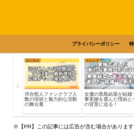
プライバシーポリシー
特
エンタメ
トレンド
河合郁人ファンクラブ人
人気なの
女優の黒島結菜が結婚
数の現状と魅力的な活動
くその理
事実婚を選んだ理由と
の舞台裏
の背景に迫る！
※【PR】この記事には広告が含む場合があります