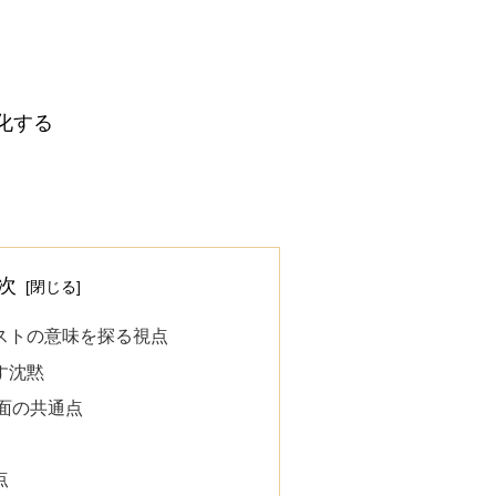
化する
次
lラストの意味を探る視点
す沈黙
面の共通点
点