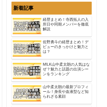
新着記事
経歴まとめ！寺西拓人の入
所日や同期メンバーを徹底
解説
佐野勇斗の経歴まとめ！デ
ビューのきっかけと魅力と
は？
M!LK山中柔太朗の人気はな
ぜ？魅力と話題の出演シー
ンをランキング
山中柔太朗の最新プロフィ
ール！身長や血液型など知
られざる素顔