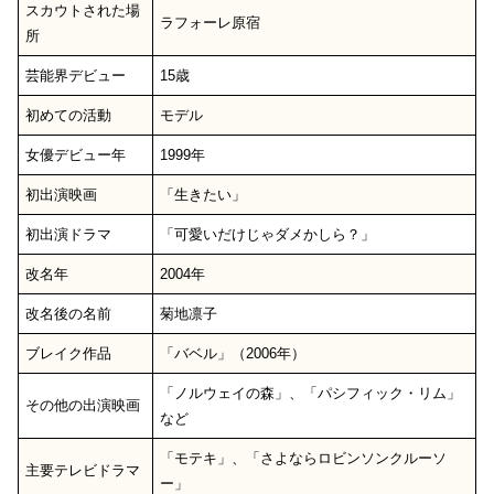
スカウトされた場
ラフォーレ原宿
所
芸能界デビュー
15歳
初めての活動
モデル
女優デビュー年
1999年
初出演映画
「生きたい」
初出演ドラマ
「可愛いだけじゃダメかしら？」
改名年
2004年
改名後の名前
菊地凛子
ブレイク作品
「バベル」（2006年）
「ノルウェイの森」、「パシフィック・リム」
その他の出演映画
など
「モテキ」、「さよならロビンソンクルーソ
主要テレビドラマ
ー」