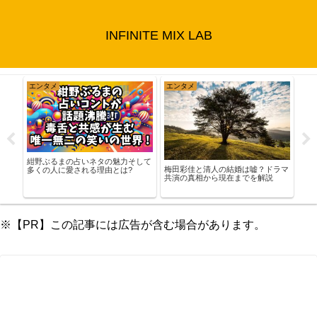
INFINITE MIX LAB
エンタメ
エンタメ
ス
紺野ぶるまの占いネタの魅力そして
五十
梅田彩佳と清人の結婚は嘘？ドラマ
多くの人に愛される理由とは?
ン一
コや
共演の真相から現在までを解説
在の
※【PR】この記事には広告が含む場合があります。