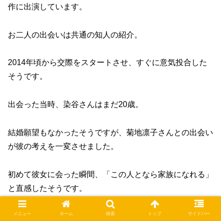
作に出演しています。
お二人の出会いは共通の知人の紹介。
2014年頃から交際をスタートさせ、すぐに意気投合した
そうです。
出会った当時、染谷さんはまだ20歳。
結婚願望もなかったそうですが、菊地凛子さんとの出会い
が彼の考えを一変させました。
初めて彼女に会った瞬間、「この人となら家族になれる」
と直感したそうです。
メニュー
ホーム
検索
トップ
サイドバー
まさに運命の出会いですね。