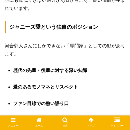
誰にも真似できない魅力があるからこそ、高い価値が生ま
れています。
ジャニーズ愛という独自のポジション
河合郁人さんにしかできない「専門家」としての顔があり
ます。
歴代の先輩・後輩に対する深い知識
愛のあるモノマネとリスペクト
ファン目線での熱い語り口
この「唯一無二の市場価値」がある限り、河合郁人さんの
メニュー
ホーム
検索
トップ
サイドバー
需要がなくなることはありません。