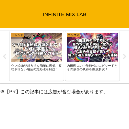
INFINITE MIX LAB
メ
スポーツ
ドラマ
央の中学時代のエピソードと
瀬戸大也の決勝は何時で予想は？パ
長の軌跡を徹底解説！
リ五輪での熱戦とメダルの行方を徹
べらぼう第48話
底分析！
は失敗か演出か徹
※【PR】この記事には広告が含む場合があります。