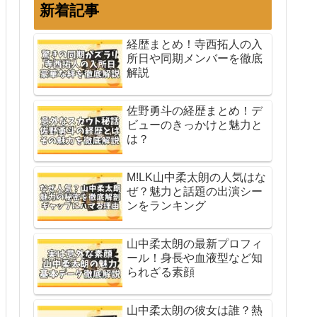
新着記事
経歴まとめ！寺西拓人の入
所日や同期メンバーを徹底
解説
佐野勇斗の経歴まとめ！デ
ビューのきっかけと魅力と
は？
M!LK山中柔太朗の人気はな
ぜ？魅力と話題の出演シー
ンをランキング
山中柔太朗の最新プロフィ
ール！身長や血液型など知
られざる素顔
山中柔太朗の彼女は誰？熱