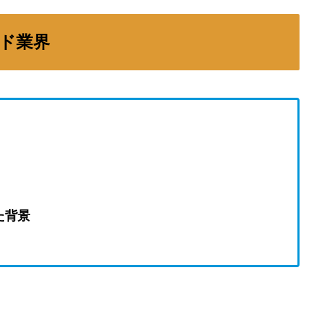
ド業界
た背景