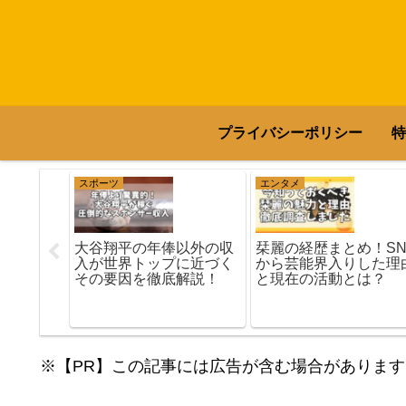
プライバシーポリシー
特
スポーツ
エンタメ
してる旦
大谷翔平の年俸以外の収
栞麗の経歴まとめ！SN
生活の秘
入が世界トップに近づく
から芸能界入りした理
その要因を徹底解説！
と現在の活動とは？
※【PR】この記事には広告が含む場合があります