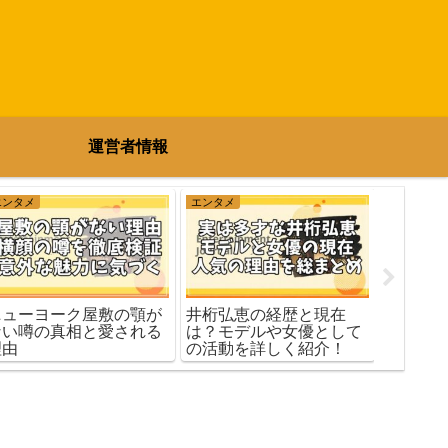
運営者情報
エンタメ
エンタメ
トレンド
「かとゆ
愛・破
ニューヨーク屋敷の顎が
井桁弘恵の経歴と現在
網羅！
ない噂の真相と愛される
は？モデルや女優として
底まと
理由
の活動を詳しく紹介！