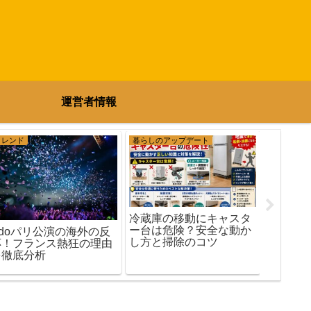
運営者情報
トレンド
暮らしのアップデート
トレンド
冷蔵庫の移動にキャスタ
峯岸み
ー台は危険？安全な動か
れ初め
Adoパリ公演の海外の反
し方と掃除のコツ
ァン必
応！フランス熱狂の理由
ーが凄
を徹底分析