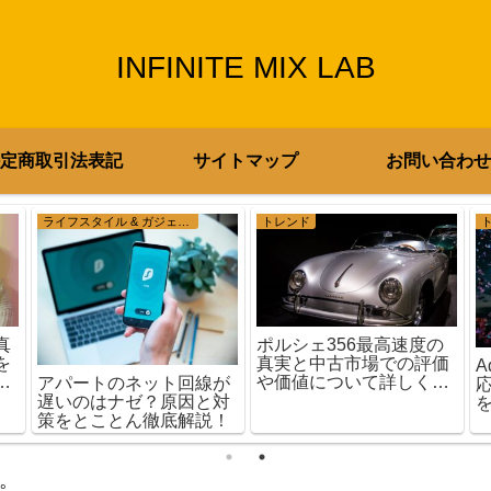
INFINITE MIX LAB
定商取引法表記
サイトマップ
お問い合わせ
ライフスタイル & ガジェット
トレンド
ポルシェ356最高速度の
真
真実と中古市場での評価
を
や価値について詳しく解
ま
アパートのネット回線が
説
遅いのはナゼ？原因と対
策をとことん徹底解説！
。