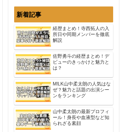
新着記事
経歴まとめ！寺西拓人の入
所日や同期メンバーを徹底
解説
佐野勇斗の経歴まとめ！デ
ビューのきっかけと魅力と
は？
M!LK山中柔太朗の人気はな
ぜ？魅力と話題の出演シー
ンをランキング
山中柔太朗の最新プロフィ
ール！身長や血液型など知
られざる素顔