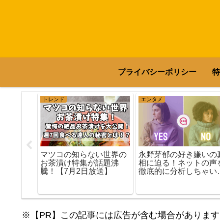
プライバシーポリシー
特
トレンド
エンタメ
父母が持
マツコの知らない世界の
永野芽郁の好き嫌いの
知られざ
お茶漬け特集が話題沸
相に迫る！ネットの声
騰！【7月2日放送】
徹底的に分析しちゃい
す
※【PR】この記事には広告が含む場合があります