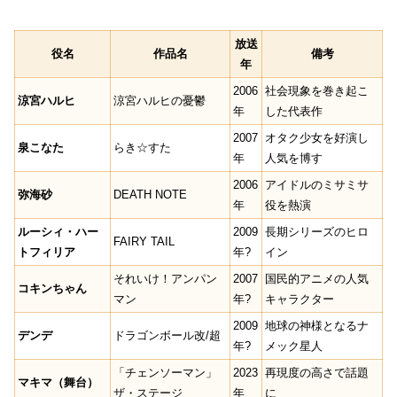
放送
役名
作品名
備考
年
2006
社会現象を巻き起こ
涼宮ハルヒ
涼宮ハルヒの憂鬱
年
した代表作
2007
オタク少女を好演し
泉こなた
らき☆すた
年
人気を博す
2006
アイドルのミサミサ
弥海砂
DEATH NOTE
年
役を熱演
ルーシィ・ハー
2009
長期シリーズのヒロ
FAIRY TAIL
トフィリア
年?
イン
それいけ！アンパン
2007
国民的アニメの人気
コキンちゃん
マン
年?
キャラクター
2009
地球の神様となるナ
デンデ
ドラゴンボール改/超
年?
メック星人
「チェンソーマン」
2023
再現度の高さで話題
マキマ（舞台）
ザ・ステージ
年
に