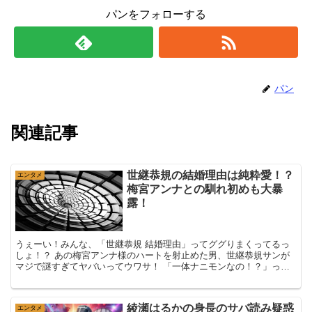
パンをフォローする
パン
関連記事
世継恭規の結婚理由は純粋愛！？
エンタメ
梅宮アンナとの馴れ初めも大暴
露！
うぇーい！みんな、「世継恭規 結婚理由」ってググりまくってるっ
しょ！？ あの梅宮アンナ様のハートを射止めた男、世継恭規サンが
マジで謎すぎてヤバいってウワサ！ 「一体ナニモンなの！？」っ
て、日本中がザワついてる今日この頃、みんな...
綾瀬はるかの身長のサバ読み疑惑
エンタメ