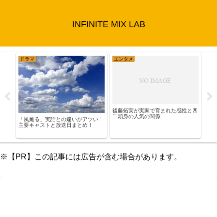
INFINITE MIX LAB
ドラマ
エンタメ
ス
倒的
水谷
後藤拓実が実家で育まれた感性と四
を徹
は？
千頭身の人気の関係
「風薫る」実話との違いがアツい！
主要キャストと放送日まとめ！
※【PR】この記事には広告が含む場合があります。