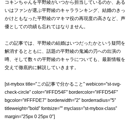
コキンちゃんを平野綾がいつから担当しているのか、ある
いはファンが選ぶ平野綾のキャラランキング、結婚のきっ
かけともなった平野綾のマキマ役の再現度の高さなど、声
優としての功績も忘れてはなりません。
この記事では、平野綾の結婚はいつだったかという疑問を
解消するとともに、話題の平野綾の鬼滅の刃への出演の
噂、そして数々の平野綾のキャラについても、最新情報を
交えて徹底的に解説していきます。
[st-mybox title=”この記事で分かること” webicon=”st-svg-
check-circle” color=”#FFD54F” bordercolor=”#FFD54F”
bgcolor=”#FFFDE7″ borderwidth=”2″ borderradius=”5″
titleweight=”bold” fontsize=”” myclass=”st-mybox-class”
margin=”25px 0 25px 0″]