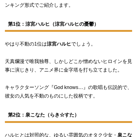
ンキング形式でご紹介します。
第1位：涼宮ハルヒ（涼宮ハルヒの憂鬱）
やはり不動の1位は
涼宮ハルヒ
でしょう。
天真爛漫で唯我独尊、しかしどこか憎めないヒロインを見
事に演じきり、アニメ界に金字塔を打ち立てました。
キャラクターソング『God knows…』の歌唱も伝説的で、
彼女の人気を不動のものにした役柄です。
第2位：泉こなた（らき☆すた）
ハルヒとは対照的な、ゆるい雰囲気のオタク少女・
泉こな