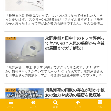
「長澤まさみ 身長 170」って、ついつい気になって検索した人、き
っと多いはず。 スクリーンに映るたび「スタイル良すぎ！」「モデ
ルかと思った！」って声があがるのも納得ですよね。 そんな長澤ま
さみさん、実は公式プロフィールでは身...
永野芽郁と田中圭のドラマ評判っ
エンタメ
てヤバいの？人気の秘密から今後
の展開までガチ解説！
「永野芽郁 田中圭 ドラマ 評判」でググったそこのアナタ！ さす
が、情報キャッチが早いですね～っ！ そうなんです、永野芽郁さん
と田中圭さんの共演ドラマが、今まさに話題沸騰中ってウワサ、耳に
してますか～？ でも、ぶっちゃけ...
川島海荷の両親の存在が明かす彼
エンタメ
女の魅力や成功の秘密を徹底解
説！
メニュー
ホーム
検索
トップ
サイドバー