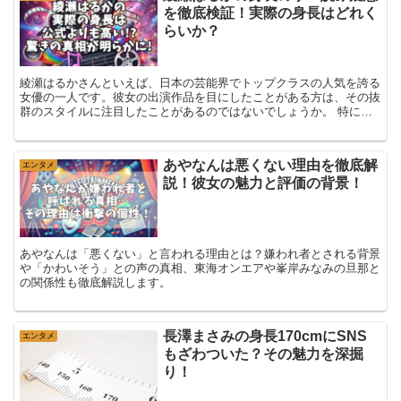
を徹底検証！実際の身長はどれく
らいか？
綾瀬はるかさんといえば、日本の芸能界でトップクラスの人気を誇る
女優の一人です。彼女の出演作品を目にしたことがある方は、その抜
群のスタイルに注目したことがあるのではないでしょうか。 特に
「綾瀬はるか 身長 実際」と検索して、彼女の本当...
あやなんは悪くない理由を徹底解
エンタメ
説！彼女の魅力と評価の背景！
あやなんは「悪くない」と言われる理由とは？嫌われ者とされる背景
や「かわいそう」との声の真相、東海オンエアや峯岸みなみの旦那と
の関係性も徹底解説します。
長澤まさみの身長170cmにSNS
エンタメ
もざわついた？その魅力を深掘
り！