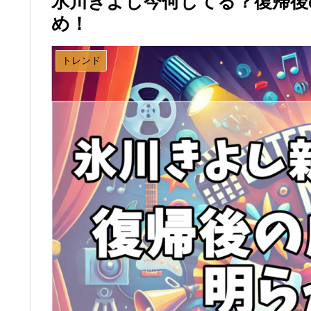
氷川きよし今何してる？復帰後
め！
トレンド