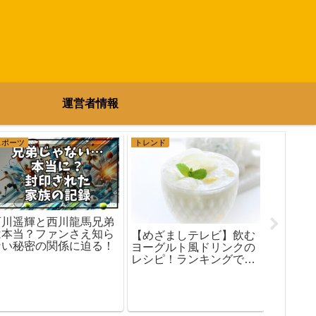
運営者情報
スポーツ
トレンド
エンタメ
西川遥輝と西川龍馬兄弟
松下洸
は本当？ファンさえ知ら
の噂は
【めざましテレビ】飲む
ない秘密の関係に迫る！
るお相
ヨーグルト風ドリンクの
底調査
レシピ！ランキングで話
題の簡単夏ドリンク