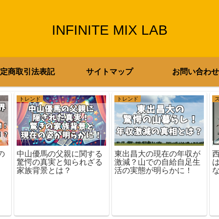
INFINITE MIX LAB
定商取引法表記
サイトマップ
お問い合わせ
トレンド
トレンド
の
中山優馬の父親に関する
東出昌大の現在の年収が
驚愕の真実と知られざる
激減？山での自給自足生
家族背景とは？
活の実態が明らかに！