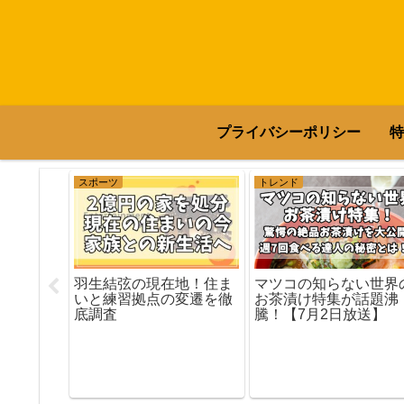
プライバシーポリシー
特
スポーツ
トレンド
羽生結弦の現在地！住ま
マツコの知らない世界
いと練習拠点の変遷を徹
お茶漬け特集が話題沸
底調査
騰！【7月2日放送】
里が朝ド
と家族の