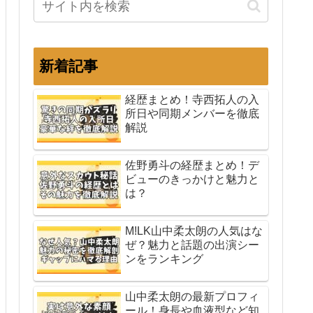
新着記事
経歴まとめ！寺西拓人の入
所日や同期メンバーを徹底
解説
佐野勇斗の経歴まとめ！デ
ビューのきっかけと魅力と
は？
M!LK山中柔太朗の人気はな
ぜ？魅力と話題の出演シー
ンをランキング
山中柔太朗の最新プロフィ
ール！身長や血液型など知