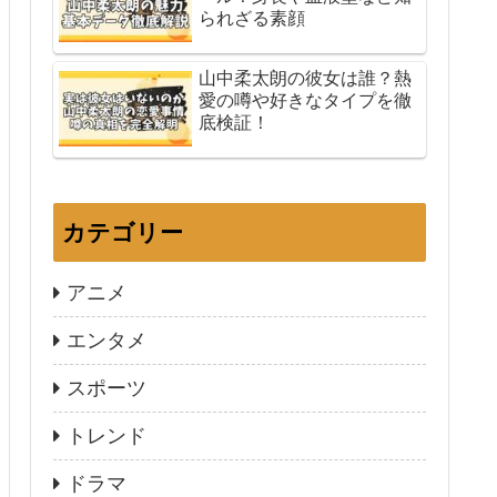
られざる素顔
山中柔太朗の彼女は誰？熱
愛の噂や好きなタイプを徹
底検証！
カテゴリー
アニメ
エンタメ
スポーツ
トレンド
ドラマ