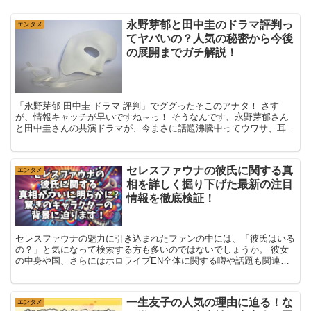
永野芽郁と田中圭のドラマ評判っ
エンタメ
てヤバいの？人気の秘密から今後
の展開までガチ解説！
「永野芽郁 田中圭 ドラマ 評判」でググったそこのアナタ！ さす
が、情報キャッチが早いですね～っ！ そうなんです、永野芽郁さん
と田中圭さんの共演ドラマが、今まさに話題沸騰中ってウワサ、耳に
してますか～？ でも、ぶっちゃけ...
セレスファウナの彼氏に関する真
エンタメ
相を詳しく掘り下げた最新の注目
情報を徹底検証！
セレスファウナの魅力に引き込まれたファンの中には、「彼氏はいる
の？」と気になって検索する方も多いのではないでしょうか。 彼女
の中身や国、さらにはホロライブEN全体に関する噂や話題も関連し
て、さまざまな憶測が飛び交っています。 ...
一生友子の人気の理由に迫る！な
エンタメ