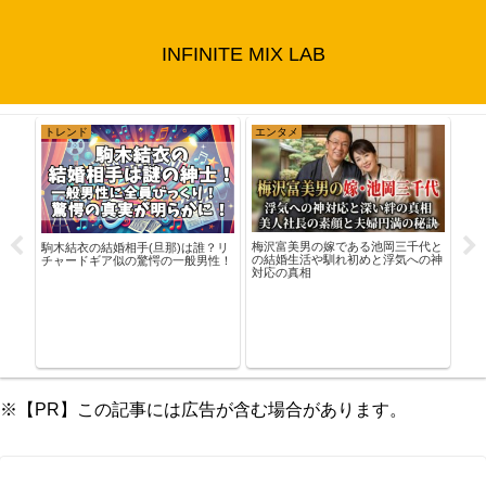
INFINITE MIX LAB
トレンド
エンタメ
ド
梅沢富美男の嫁である池岡三千代と
モア
駒木結衣の結婚相手(旦那)は誰？リ
グラ
の結婚生活や馴れ初めと浮気への神
チャードギア似の驚愕の一般男性！
が注
対応の真相
解説
※【PR】この記事には広告が含む場合があります。