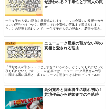
ぜ嫌われる？中毒性と宇宙人の罠
ｗ
一生友子の人気の理由を徹底解説します。マツコ会議での反響やカラ
コンの評判だけでなく、動画に潜む中毒性の正体まで深掘りしまし
た。この記事を読むことで、一生友子が人気の理由と、若者を惹きつ
ける複雑な感情の背景がスッキリと理解できます。
ニューヨーク屋敷の顎がない噂の
エンタメ
真相と愛される理由
「屋敷さんの顎がシュッとしすぎているのが、どうしても気になって
夜も眠れないんです…」 この記事では、ニューヨーク屋敷さんの顎
に関する噂の真相と、多くのファンを惹きつける彼のビジュアルの魅
力について詳しく解説します。 この記事でわかる...
高畑充希と岡田将生の馴れ初め！
エンタメ
共演作品から結婚までの全軌跡