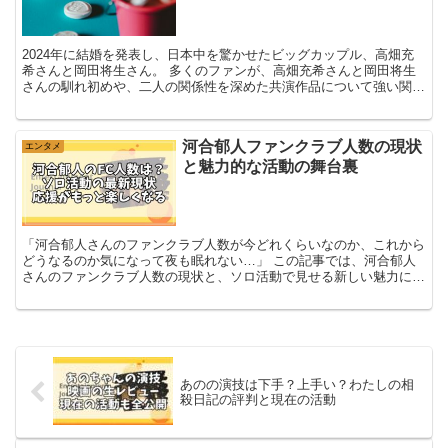
2024年に結婚を発表し、日本中を驚かせたビッグカップル、高畑充
希さんと岡田将生さん。 多くのファンが、高畑充希さんと岡田将生
さんの馴れ初めや、二人の関係性を深めた共演作品について強い関心
を寄せています。 一体、二人の最初の出...
河合郁人ファンクラブ人数の現状
エンタメ
と魅力的な活動の舞台裏
「河合郁人さんのファンクラブ人数が今どれくらいなのか、これから
どうなるのか気になって夜も眠れない…」 この記事では、河合郁人
さんのファンクラブ人数の現状と、ソロ活動で見せる新しい魅力につ
いて詳しく解説します。 この記事でわかること ...
あのの演技は下手？上手い？わたしの相
殺日記の評判と現在の活動