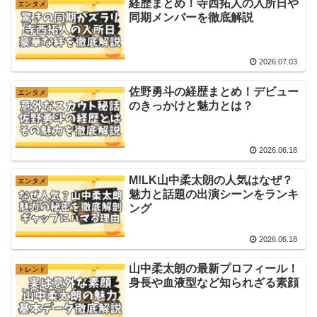
経歴まとめ！寺西拓人の入所日や
エンタメ
同期メンバーを徹底解説
2026.07.03
佐野勇斗の経歴まとめ！デビュー
エンタメ
のきっかけと魅力とは？
2026.06.18
M!LK山中柔太朗の人気はなぜ？
エンタメ
魅力と話題の出演シーンをランキ
ング
2026.06.18
山中柔太朗の最新プロフィール！
トレンド
身長や血液型など知られざる素顔