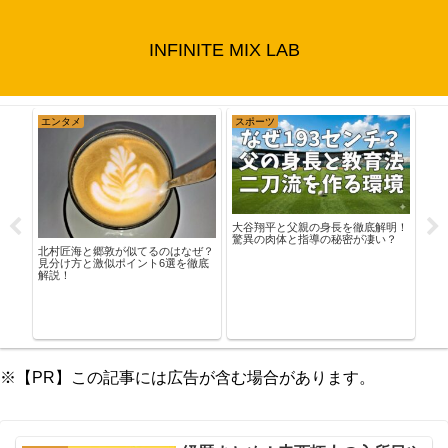
INFINITE MIX LAB
エンタメ
スポーツ
エ
華出
大谷翔平と父親の身長を徹底解明！
目黒
目作
驚異の肉体と指導の秘密が凄い？
かい
北村匠海と郷敦が似てるのはなぜ？
の真
見分け方と激似ポイント6選を徹底
解説！
※【PR】この記事には広告が含む場合があります。